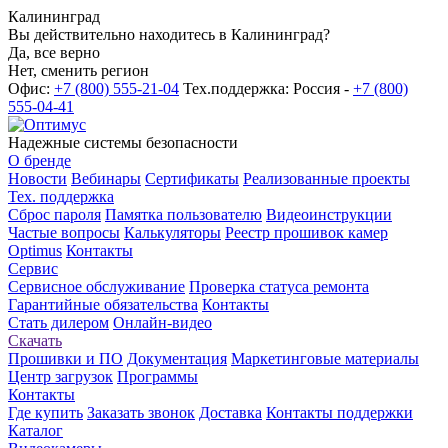
Калининград
Вы действительно находитесь в Калининград?
Да, все верно
Нет, сменить регион
Офис:
+7 (800) 555-21-04
Тех.поддержка: Россия -
+7 (800)
555-04-41
Надежные системы безопасности
О бренде
Новости
Вебинары
Сертификаты
Реализованные проекты
Тех. поддержка
Сброс пароля
Памятка пользователю
Видеоинструкции
Частые вопросы
Калькуляторы
Реестр прошивок камер
Optimus
Контакты
Сервис
Сервисное обслуживание
Проверка статуса ремонта
Гарантийные обязательства
Контакты
Стать дилером
Онлайн-видео
Скачать
Прошивки и ПО
Документация
Маркетинговые материалы
Центр загрузок
Программы
Контакты
Где купить
Заказать звонок
Доставка
Контакты поддержки
Каталог