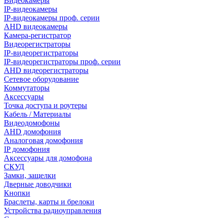
Видеокамеры
IP-видеокамеры
IP-видеокамеры проф. серии
AHD видеокамеры
Камера-регистратор
Видеорегистраторы
IP-видеорегистраторы
IP-видеорегистраторы проф. серии
AHD видеорегистраторы
Сетевое оборудование
Коммутаторы
Аксессуары
Точка доступа и роутеры
Кабель / Материалы
Видеодомофоны
AHD домофония
Аналоговая домофония
IP домофония
Аксессуары для домофона
СКУД
Замки, защелки
Дверные доводчики
Кнопки
Браслеты, карты и брелоки
Устройства радиоуправления