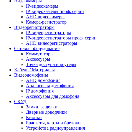
Видеокамеры
IP-видеокамеры
IP-видеокамеры проф. серии
AHD видеокамеры
Камера-регистратор
Видеорегистраторы
IP-видеорегистраторы
IP-видеорегистраторы проф. серии
AHD видеорегистраторы
Сетевое оборудование
Коммутаторы
Аксессуары
Точка доступа и роутеры
Кабель / Материалы
Видеодомофоны
AHD домофония
Аналоговая домофония
IP домофония
Аксессуары для домофона
СКУД
Замки, защелки
Дверные доводчики
Кнопки
Браслеты, карты и брелоки
Устройства радиоуправления