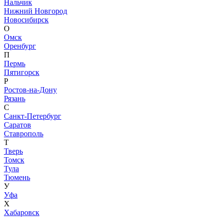
Нальчик
Нижний Новгород
Новосибирск
О
Омск
Оренбург
П
Пермь
Пятигорск
Р
Ростов-на-Дону
Рязань
С
Санкт-Петербург
Саратов
Ставрополь
Т
Тверь
Томск
Тула
Тюмень
У
Уфа
Х
Хабаровск