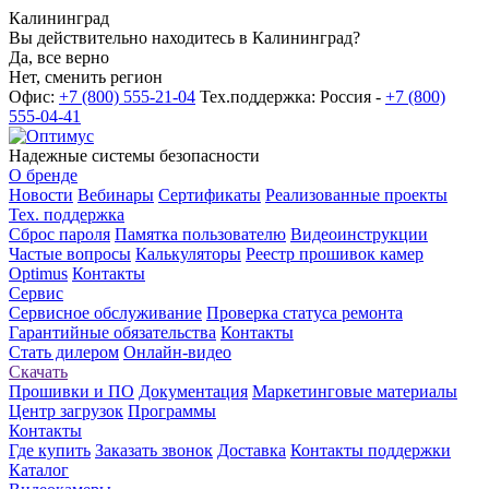
Калининград
Вы действительно находитесь в Калининград?
Да, все верно
Нет, сменить регион
Офис:
+7 (800) 555-21-04
Тех.поддержка: Россия -
+7 (800)
555-04-41
Надежные системы безопасности
О бренде
Новости
Вебинары
Сертификаты
Реализованные проекты
Тех. поддержка
Сброс пароля
Памятка пользователю
Видеоинструкции
Частые вопросы
Калькуляторы
Реестр прошивок камер
Optimus
Контакты
Сервис
Сервисное обслуживание
Проверка статуса ремонта
Гарантийные обязательства
Контакты
Стать дилером
Онлайн-видео
Скачать
Прошивки и ПО
Документация
Маркетинговые материалы
Центр загрузок
Программы
Контакты
Где купить
Заказать звонок
Доставка
Контакты поддержки
Каталог