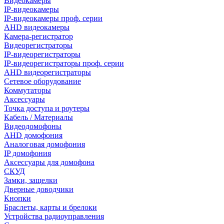
Видеокамеры
IP-видеокамеры
IP-видеокамеры проф. серии
AHD видеокамеры
Камера-регистратор
Видеорегистраторы
IP-видеорегистраторы
IP-видеорегистраторы проф. серии
AHD видеорегистраторы
Сетевое оборудование
Коммутаторы
Аксессуары
Точка доступа и роутеры
Кабель / Материалы
Видеодомофоны
AHD домофония
Аналоговая домофония
IP домофония
Аксессуары для домофона
СКУД
Замки, защелки
Дверные доводчики
Кнопки
Браслеты, карты и брелоки
Устройства радиоуправления