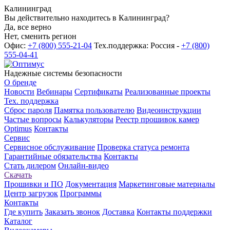
Калининград
Вы действительно находитесь в Калининград?
Да, все верно
Нет, сменить регион
Офис:
+7 (800) 555-21-04
Тех.поддержка: Россия -
+7 (800)
555-04-41
Надежные системы безопасности
О бренде
Новости
Вебинары
Сертификаты
Реализованные проекты
Тех. поддержка
Сброс пароля
Памятка пользователю
Видеоинструкции
Частые вопросы
Калькуляторы
Реестр прошивок камер
Optimus
Контакты
Сервис
Сервисное обслуживание
Проверка статуса ремонта
Гарантийные обязательства
Контакты
Стать дилером
Онлайн-видео
Скачать
Прошивки и ПО
Документация
Маркетинговые материалы
Центр загрузок
Программы
Контакты
Где купить
Заказать звонок
Доставка
Контакты поддержки
Каталог