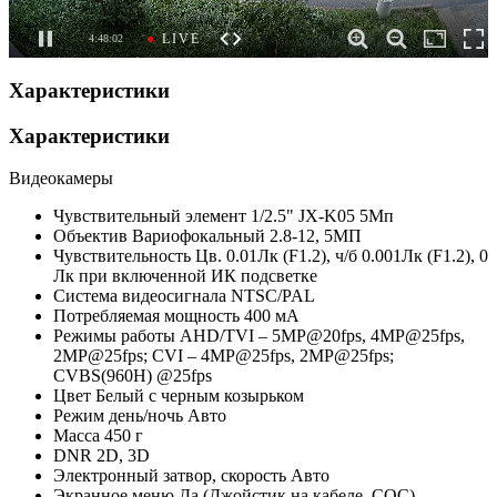
Характеристики
Характеристики
Видеокамеры
Чувствительный элемент
1/2.5" JX-K05 5Мп
Объектив
Вариофокальный 2.8-12, 5МП
Чувствительность
Цв. 0.01Лк (F1.2), ч/б 0.001Лк (F1.2), 0
Лк при включенной ИК подсветке
Система видеосигнала
NTSC/PAL
Потребляемая мощность
400 мА
Режимы работы
AHD/TVI – 5MP@20fps, 4MP@25fps,
2МР@25fps; CVI – 4MP@25fps, 2МР@25fps;
CVBS(960H) @25fps
Цвет
Белый с черным козырьком
Режим день/ночь
Авто
Масса
450 г
DNR
2D, 3D
Электронный затвор, скорость
Авто
Экранное меню
Да (Джойстик на кабеле, СОС)