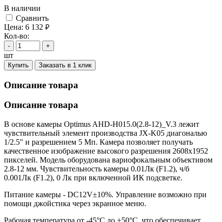
В наличии
Cравнить
Цена:
6 132
руб.
Кол-во:
-
+
шт
Купить
Заказать в 1 клик
Описание товара
Описание товара
В основе камеры Optimus AHD-H015.0(2.8-12)_V.3 лежит
чувствительный элемент производства JX-K05 диагональю
1/2.5" и разрешением 5 Мп. Камера позволяет получать
качественное изображение высокого разрешения 2608х1952
пикселей. Модель оборудована вариофокальным объективом
2.8-12 мм. Чувствительность камеры 0.01Лк (F1.2), ч/б
0.001Лк (F1.2), 0 Лк при включенной ИК подсветке.
Питание камеры - DC12V±10%. Управление возможно при
помощи джойстика через экранное меню.
Рабочая температура от -45°С до +50°С, что обеспечивает