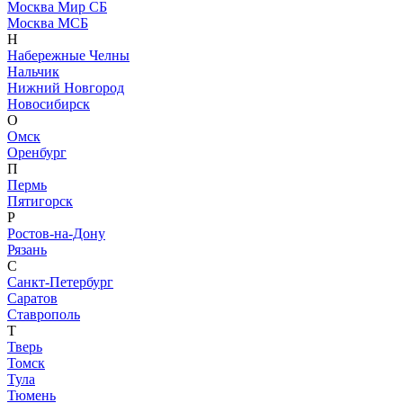
Москва Мир СБ
Москва МСБ
Н
Набережные Челны
Нальчик
Нижний Новгород
Новосибирск
О
Омск
Оренбург
П
Пермь
Пятигорск
Р
Ростов-на-Дону
Рязань
С
Санкт-Петербург
Саратов
Ставрополь
Т
Тверь
Томск
Тула
Тюмень