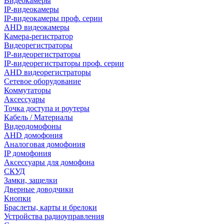
Видеокамеры
IP-видеокамеры
IP-видеокамеры проф. серии
AHD видеокамеры
Камера-регистратор
Видеорегистраторы
IP-видеорегистраторы
IP-видеорегистраторы проф. серии
AHD видеорегистраторы
Сетевое оборудование
Коммутаторы
Аксессуары
Точка доступа и роутеры
Кабель / Материалы
Видеодомофоны
AHD домофония
Аналоговая домофония
IP домофония
Аксессуары для домофона
СКУД
Замки, защелки
Дверные доводчики
Кнопки
Браслеты, карты и брелоки
Устройства радиоуправления