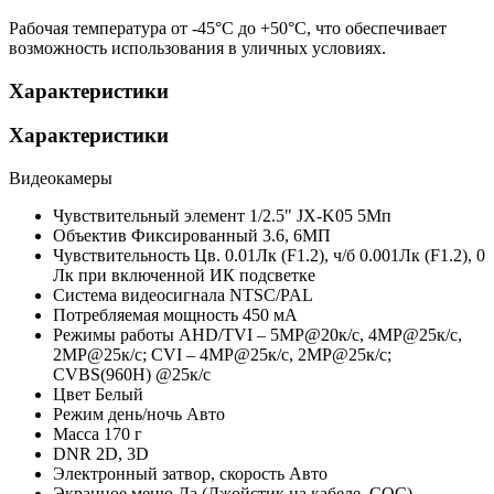
Рабочая температура от -45°С до +50°С, что обеспечивает
возможность использования в уличных условиях.
Характеристики
Характеристики
Видеокамеры
Чувствительный элемент
1/2.5" JX-K05 5Мп
Объектив
Фиксированный 3.6, 6МП
Чувствительность
Цв. 0.01Лк (F1.2), ч/б 0.001Лк (F1.2), 0
Лк при включенной ИК подсветке
Система видеосигнала
NTSC/PAL
Потребляемая мощность
450 мА
Режимы работы
AHD/TVI – 5MP@20к/с, 4MP@25к/с,
2МР@25к/с; CVI – 4MP@25к/с, 2МР@25к/с;
CVBS(960H) @25к/с
Цвет
Белый
Режим день/ночь
Авто
Масса
170 г
DNR
2D, 3D
Электронный затвор, скорость
Авто
Экранное меню
Да (Джойстик на кабеле, СОС)