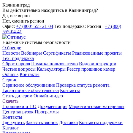
Калининград
Вы действительно находитесь в Калининград?
Да, все верно
Нет, сменить регион
Офис:
+7 (800) 555-21-04
Тех.поддержка: Россия -
+7 (800)
555-04-41
Надежные системы безопасности
О бренде
Новости
Вебинары
Сертификаты
Реализованные проекты
Тех. поддержка
Сброс пароля
Памятка пользователю
Видеоинструкции
Частые вопросы
Калькуляторы
Реестр прошивок камер
Optimus
Контакты
Сервис
Сервисное обслуживание
Проверка статуса ремонта
Гарантийные обязательства
Контакты
Стать дилером
Онлайн-видео
Скачать
Прошивки и ПО
Документация
Маркетинговые материалы
Центр загрузок
Программы
Контакты
Где купить
Заказать звонок
Доставка
Контакты поддержки
Каталог