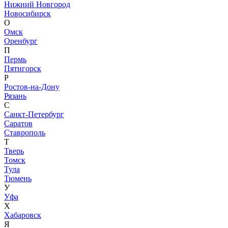
Нижний Новгород
Новосибирск
О
Омск
Оренбург
П
Пермь
Пятигорск
Р
Ростов-на-Дону
Рязань
С
Санкт-Петербург
Саратов
Ставрополь
Т
Тверь
Томск
Тула
Тюмень
У
Уфа
Х
Хабаровск
Я