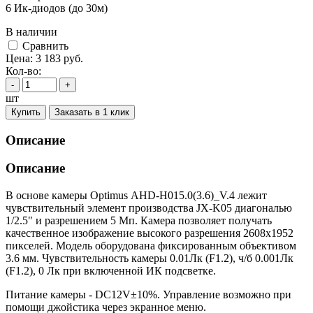
6 Ик-диодов (до 30м)
В наличии
Cравнить
Цена:
3 183
руб.
Кол-во:
-
+
шт
Купить
Заказать в 1 клик
Описание
Описание
В основе камеры Optimus AHD-H015.0(3.6)_V.4 лежит
чувствительный элемент производства JX-K05 диагональю
1/2.5" и разрешением 5 Мп. Камера позволяет получать
качественное изображение высокого разрешения 2608х1952
пикселей. Модель оборудована фиксированным объективом
3.6 мм. Чувствительность камеры 0.01Лк (F1.2), ч/б 0.001Лк
(F1.2), 0 Лк при включенной ИК подсветке.
Питание камеры - DC12V±10%. Управление возможно при
помощи джойстика через экранное меню.