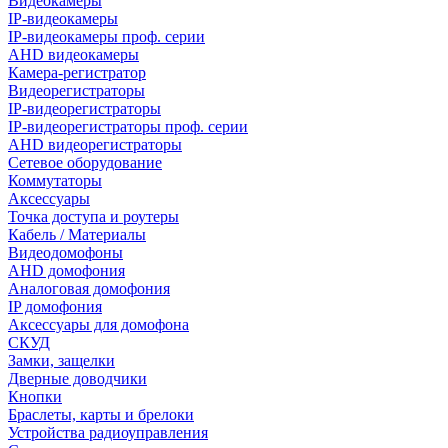
Видеокамеры
IP-видеокамеры
IP-видеокамеры проф. серии
AHD видеокамеры
Камера-регистратор
Видеорегистраторы
IP-видеорегистраторы
IP-видеорегистраторы проф. серии
AHD видеорегистраторы
Сетевое оборудование
Коммутаторы
Аксессуары
Точка доступа и роутеры
Кабель / Материалы
Видеодомофоны
AHD домофония
Аналоговая домофония
IP домофония
Аксессуары для домофона
СКУД
Замки, защелки
Дверные доводчики
Кнопки
Браслеты, карты и брелоки
Устройства радиоуправления