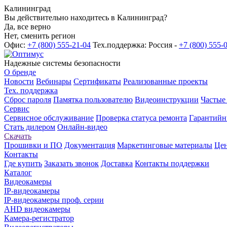
Калининград
Вы действительно находитесь в Калининград?
Да, все верно
Нет, сменить регион
Офис:
+7 (800) 555-21-04
Тех.поддержка: Россия -
+7 (800) 555-
Надежные системы безопасности
О бренде
Новости
Вебинары
Сертификаты
Реализованные проекты
Тех. поддержка
Сброс пароля
Памятка пользователю
Видеоинструкции
Частые
Сервис
Сервисное обслуживание
Проверка статуса ремонта
Гарантийн
Стать дилером
Онлайн-видео
Скачать
Прошивки и ПО
Документация
Маркетинговые материалы
Цен
Контакты
Где купить
Заказать звонок
Доставка
Контакты поддержки
Каталог
Видеокамеры
IP-видеокамеры
IP-видеокамеры проф. серии
AHD видеокамеры
Камера-регистратор