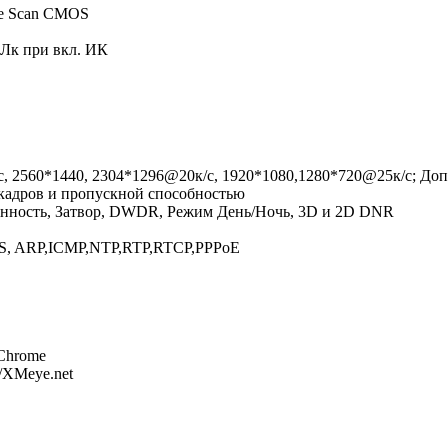
ive Scan CMOS
0 Лк при вкл. ИК
, 2560*1440, 2304*1296@20к/с, 1920*1080,1280*720@25к/с; Доп
 кадров и пропускной способностью
енность, Затвор, DWDR, Режим День/Ночь, 3D и 2D DNR
S, ARP,ICMP,NTP,RTP,RTCP,PPPoE
, Chrome
://XMeye.net