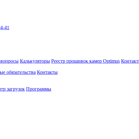
04-41
 вопросы
Калькуляторы
Реестр прошивок камер Optimus
Контак
ые обязательства
Контакты
тр загрузок
Программы