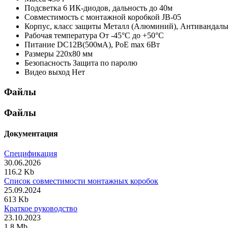
Подсветка
6 ИК-диодов, дальность до 40м
Совместимость с монтажной коробкой
JB-05
Корпус, класс защиты
Металл (Алюминий), Антивандальн
Рабочая температура
От -45°С до +50°С
Питание
DC12В(500мА), PoE max 6Вт
Размеры
220х80 мм
Безопасность
Защита по паролю
Видео выход
Нет
Файлы
Файлы
Документация
Спецификация
30.06.2026
116.2 Kb
Список совместимости монтажных коробок
25.09.2024
613 Kb
Краткое руководство
23.10.2023
1.8 Mb