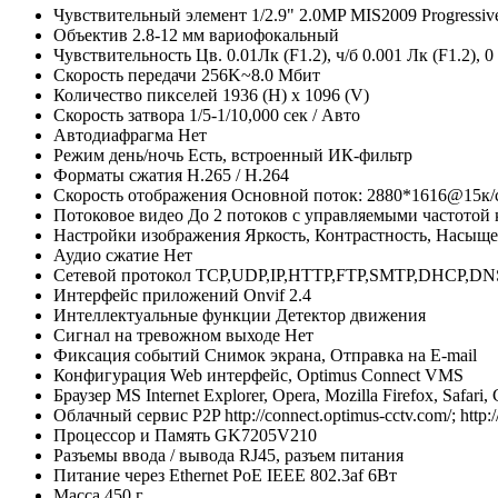
Чувствительный элемент
1/2.9" 2.0MP MIS2009 Progress
Объектив
2.8-12 мм вариофокальный
Чувствительность
Цв. 0.01Лк (F1.2), ч/б 0.001 Лк (F1.2), 
Скорость передачи
256K~8.0 Мбит
Количество пикселей
1936 (H) x 1096 (V)
Скорость затвора
1/5-1/10,000 сек / Авто
Автодиафрагма
Нет
Режим день/ночь
Есть, встроенный ИК-фильтр
Форматы сжатия
H.265 / H.264
Скорость отображения
Основной поток: 2880*1616@15к/с
Потоковое видео
До 2 потоков с управляемыми частотой
Настройки изображения
Яркость, Контрастность, Насыщ
Аудио сжатие
Нет
Сетевой протокол
TCP,UDP,IP,HTTP,FTP,SMTP,DHCP,DN
Интерфейс приложений
Onvif 2.4
Интеллектуальные функции
Детектор движения
Сигнал на тревожном выходе
Нет
Фиксация событий
Снимок экрана, Отправка на E-mail
Конфигурация
Web интерфейс, Optimus Connect VMS
Браузер
MS Internet Explorer, Opera, Mozilla Firefox, Safari
Облачный сервис P2P
http://connect.optimus-cctv.com/; http
Процессор и Память
GK7205V210
Разъемы ввода / вывода
RJ45, разъем питания
Питание через Ethernet
PoE IEEE 802.3af 6Вт
Масса
450 г