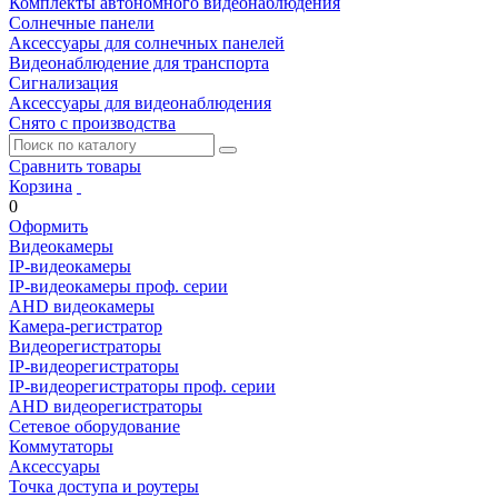
Комплекты автономного видеонаблюдения
Солнечные панели
Аксессуары для солнечных панелей
Видеонаблюдение для транспорта
Сигнализация
Аксессуары для видеонаблюдения
Снято с производства
Сравнить товары
Корзина
0
Оформить
Видеокамеры
IP-видеокамеры
IP-видеокамеры проф. серии
AHD видеокамеры
Камера-регистратор
Видеорегистраторы
IP-видеорегистраторы
IP-видеорегистраторы проф. серии
AHD видеорегистраторы
Сетевое оборудование
Коммутаторы
Аксессуары
Точка доступа и роутеры