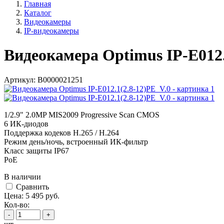
Главная
Каталог
Видеокамеры
IP-видеокамеры
Видеокамера Optimus IP-E012.
Артикул:
В0000021251
1/2.9" 2.0MP MIS2009 Progressive Scan CMOS
6 ИК-диодов
Поддержка кодеков H.265 / H.264
Режим день/ночь, встроенный ИК-фильтр
Класс защиты IР67
PoE
В наличии
Cравнить
Цена:
5 495
руб.
Кол-во:
-
+