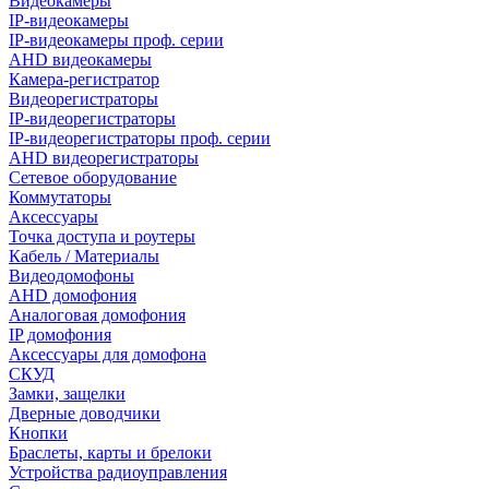
Видеокамеры
IP-видеокамеры
IP-видеокамеры проф. серии
AHD видеокамеры
Камера-регистратор
Видеорегистраторы
IP-видеорегистраторы
IP-видеорегистраторы проф. серии
AHD видеорегистраторы
Сетевое оборудование
Коммутаторы
Аксессуары
Точка доступа и роутеры
Кабель / Материалы
Видеодомофоны
AHD домофония
Аналоговая домофония
IP домофония
Аксессуары для домофона
СКУД
Замки, защелки
Дверные доводчики
Кнопки
Браслеты, карты и брелоки
Устройства радиоуправления