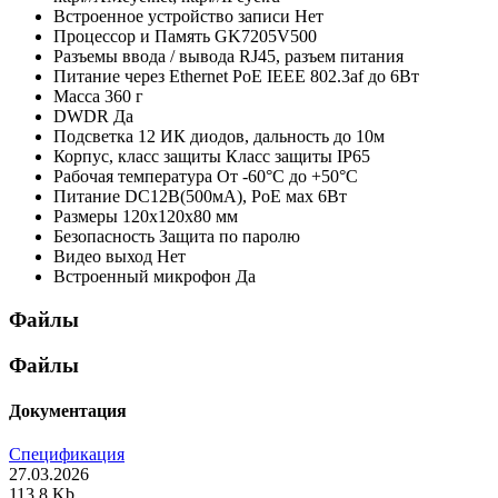
Встроенное устройство записи
Нет
Процессор и Память
GK7205V500
Разъемы ввода / вывода
RJ45, разъем питания
Питание через Ethernet
PoE IEEE 802.3af до 6Вт
Масса
360 г
DWDR
Да
Подсветка
12 ИК диодов, дальность до 10м
Корпус, класс защиты
Класс защиты IР65
Рабочая температура
От -60°С до +50°С
Питание
DC12В(500мА), PoE мах 6Вт
Размеры
120х120х80 мм
Безопасность
Защита по паролю
Видео выход
Нет
Встроенный микрофон
Да
Файлы
Файлы
Документация
Спецификация
27.03.2026
113.8 Kb