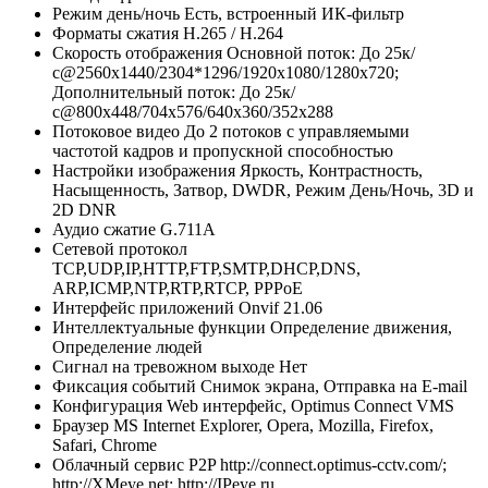
Режим день/ночь
Есть, встроенный ИК-фильтр
Форматы сжатия
H.265 / H.264
Скорость отображения
Основной поток: До 25к/
с@2560x1440/2304*1296/1920х1080/1280x720;
Дополнительный поток: До 25к/
с@800x448/704х576/640x360/352х288
Потоковое видео
До 2 потоков с управляемыми
частотой кадров и пропускной способностью
Настройки изображения
Яркость, Контрастность,
Насыщенность, Затвор, DWDR, Режим День/Ночь, 3D и
2D DNR
Аудио сжатие
G.711A
Сетевой протокол
TCP,UDP,IP,HTTP,FTP,SMTP,DHCP,DNS,
ARP,ICMP,NTP,RTP,RTCP, PPPoE
Интерфейс приложений
Onvif 21.06
Интеллектуальные функции
Определение движения,
Определение людей
Сигнал на тревожном выходе
Нет
Фиксация событий
Снимок экрана, Отправка на E-mail
Конфигурация
Web интерфейс, Optimus Connect VMS
Браузер
MS Internet Explorer, Opera, Mozilla, Firefox,
Safari, Chrome
Облачный сервис P2P
http://connect.optimus-cctv.com/;
http://XMeye.net; http://IPeye.ru