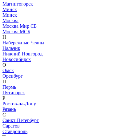
Магнитогорск
Минск
Минск
Москва
Москва Мир СБ
Москва МСБ
Н
Набережные Челны
Нальчик
Нижний Новгород
Новосибирск
О
Омск
Оренбург
П
Пермь
Пятигорск
Р
Ростов-на-Дону
Рязань
С
Санкт-Петербург
Саратов
Ставрополь
Т