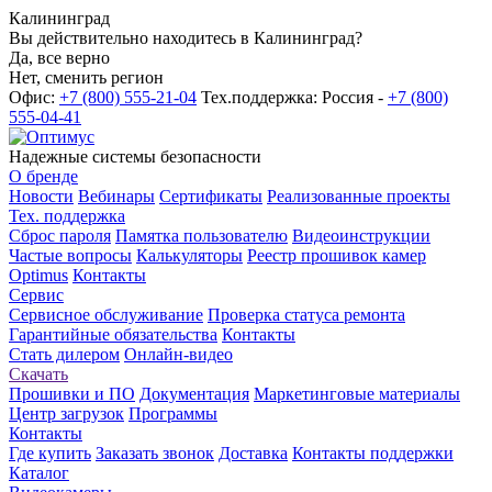
Калининград
Вы действительно находитесь в Калининград?
Да, все верно
Нет, сменить регион
Офис:
+7 (800) 555-21-04
Тех.поддержка: Россия -
+7 (800)
555-04-41
Надежные системы безопасности
О бренде
Новости
Вебинары
Сертификаты
Реализованные проекты
Тех. поддержка
Сброс пароля
Памятка пользователю
Видеоинструкции
Частые вопросы
Калькуляторы
Реестр прошивок камер
Optimus
Контакты
Сервис
Сервисное обслуживание
Проверка статуса ремонта
Гарантийные обязательства
Контакты
Стать дилером
Онлайн-видео
Скачать
Прошивки и ПО
Документация
Маркетинговые материалы
Центр загрузок
Программы
Контакты
Где купить
Заказать звонок
Доставка
Контакты поддержки
Каталог