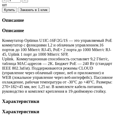
шт
Купить
Заказать в 1 клик
Описание
Описание
Коммутатор Optimus U1IC-16F/2G/1S — это управляемый PoE
коммутатор с функциями L2 и облачным управлением.16
портов до 100 Мбит/с RJ-45, PoE+ 2 порта до 1000 Мбит/с RJ-
45, Uplink 1 порт до 1000 Мбит/с SFP,
Uplink. Коммутационная способность составляет 9,2 Гбит/с,
таблица MAC-адресов — 2K. Бюджет PoE — 240 Вт (стандарт
IEEE 802.3af/at). Поддерживаются режимы CLOUD
(управление через облачный сервис, веб и приложение) и
WEB (локальное управление через веб-интерфейс). Пассивное
охлаждение, рабочая температура от -30°C до +40°C. Размеры:
270×182×45 мм, вес 1,25 кг. В комплекте кабель питания,
руководство и комплект крепления в 19-дюймовую стойку.
Характеристики
Характеристики