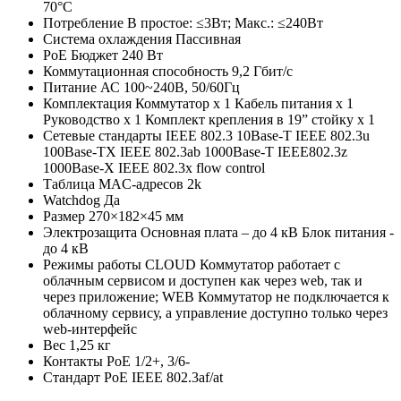
70°C
Потребление
В простое: ≤3Вт; Макс.: ≤240Вт
Система охлаждения
Пассивная
PoE Бюджет
240 Вт
Коммутационная способность
9,2 Гбит/с
Питание
АС 100~240В, 50/60Гц
Комплектация
Коммутатор х 1 Кабель питания х 1
Руководство х 1 Комплект крепления в 19” стойку х 1
Сетевые стандарты
IEEE 802.3 10Base-T IEEE 802.3u
100Base-TX IEEE 802.3ab 1000Base-T IEEE802.3z
1000Base-X IEEE 802.3x flow control
Таблица MAC-адресов
2k
Watchdog
Да
Размер
270×182×45 мм
Электрозащита
Основная плата – до 4 кВ Блок питания -
до 4 кВ
Режимы работы
CLOUD Коммутатор работает с
облачным сервисом и доступен как через web, так и
через приложение; WEB Коммутатор не подключается к
облачному сервису, а управление доступно только через
web-интерфейс
Вес
1,25 кг
Контакты PoE
1/2+, 3/6-
Стандарт PoE
IEEE 802.3af/at