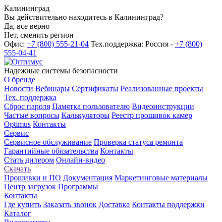
Калининград
Вы действительно находитесь в Калининград?
Да, все верно
Нет, сменить регион
Офис:
+7 (800) 555-21-04
Тех.поддержка: Россия -
+7 (800)
555-04-41
Надежные системы безопасности
О бренде
Новости
Вебинары
Сертификаты
Реализованные проекты
Тех. поддержка
Сброс пароля
Памятка пользователю
Видеоинструкции
Частые вопросы
Калькуляторы
Реестр прошивок камер
Optimus
Контакты
Сервис
Сервисное обслуживание
Проверка статуса ремонта
Гарантийные обязательства
Контакты
Стать дилером
Онлайн-видео
Скачать
Прошивки и ПО
Документация
Маркетинговые материалы
Центр загрузок
Программы
Контакты
Где купить
Заказать звонок
Доставка
Контакты поддержки
Каталог