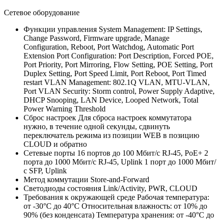
Сетевое оборудование
Функции управления
System Management: IP Settings,
Change Password, Firmware upgrade, Manage
Configuration, Reboot, Port Watchdog, Automatic Port
Extension Port Configuration: Port Description, Forced POE,
Port Priority, Port Mirroring, Flow Setting, POE Setting, Port
Duplex Setting, Port Speed Limit, Port Reboot, Port Timed
restart VLAN Management: 802.1Q VLAN, MTU-VLAN,
Port VLAN Security: Storm control, Power Supply Adaptive,
DHCP Snooping, LAN Device, Looped Network, Total
Power Warning Threshold
Сброс настроек
Для сброса настроек коммутатора
нужно, в течение одной секунды, сдвинуть
переключатель режима из позиции WEB в позицию
CLOUD и обратно
Сетевые порты
16 портов до 100 Мбит/с RJ-45, PoE+ 2
порта до 1000 Мбит/с RJ-45, Uplink 1 порт до 1000 Мбит/
с SFP, Uplink
Метод коммутации
Store-and-Forward
Светодиоды состояния
Link/Activity, PWR, CLOUD
Требования к окружающей среде
Рабочая температура:
от -30°C до 40°C Относительная влажность: от 10% до
90% (без конденсата) Температура хранения: от -40°C до