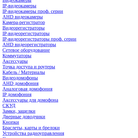
Видеокамеры
IP-видеокамеры
IP-видеокамеры проф. серии
AHD видеокамеры
Камера-регистратор
Видеорегистраторы
IP-видеорегистраторы
IP-видеорегистраторы проф. серии
AHD видеорегистраторы
Сетевое оборудование
Коммутаторы
Аксессуары
Точка доступа и роутеры
Кабель / Материалы
Видеодомофоны
AHD домофония
Аналоговая домофония
IP домофония
Аксессуары для домофона
СКУД
Замки, защелки
Дверные доводчики
Кнопки
Браслеты, карты и брелоки
Устройства радиоуправления