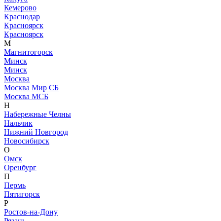
Кемерово
Краснодар
Красноярск
Красноярск
М
Магнитогорск
Минск
Минск
Москва
Москва Мир СБ
Москва МСБ
Н
Набережные Челны
Нальчик
Нижний Новгород
Новосибирск
О
Омск
Оренбург
П
Пермь
Пятигорск
Р
Ростов-на-Дону
Рязань