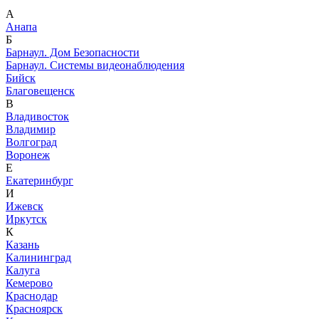
А
Анапа
Б
Барнаул. Дом Безопасности
Барнаул. Системы видеонаблюдения
Бийск
Благовещенск
В
Владивосток
Владимир
Волгоград
Воронеж
Е
Екатеринбург
И
Ижевск
Иркутск
К
Казань
Калининград
Калуга
Кемерово
Краснодар
Красноярск