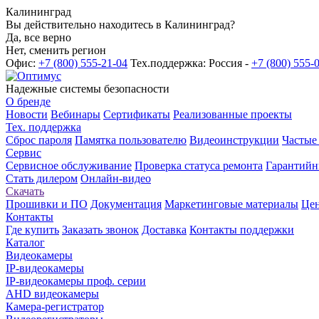
Калининград
Вы действительно находитесь в Калининград?
Да, все верно
Нет, сменить регион
Офис:
+7 (800) 555-21-04
Тех.поддержка: Россия -
+7 (800) 555-
Надежные системы безопасности
О бренде
Новости
Вебинары
Сертификаты
Реализованные проекты
Тех. поддержка
Сброс пароля
Памятка пользователю
Видеоинструкции
Частые
Сервис
Сервисное обслуживание
Проверка статуса ремонта
Гарантийн
Стать дилером
Онлайн-видео
Скачать
Прошивки и ПО
Документация
Маркетинговые материалы
Цен
Контакты
Где купить
Заказать звонок
Доставка
Контакты поддержки
Каталог
Видеокамеры
IP-видеокамеры
IP-видеокамеры проф. серии
AHD видеокамеры
Камера-регистратор