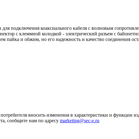
 для подключения коаксиального кабеля c волновым сопротивле
ектор с клеммной колодкой - электрический разъем с байонетн
чем пайка и обжим, но его надежность и качество соединения о
я потребителя вносить изменения в характеристики и функции и
та, сообщите нам по адресу
marketing@sec-e.ru