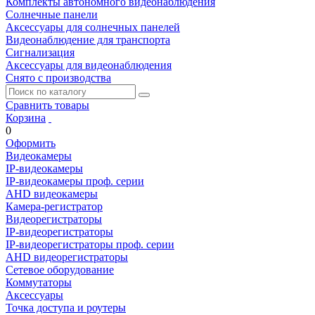
Комплекты автономного видеонаблюдения
Солнечные панели
Аксессуары для солнечных панелей
Видеонаблюдение для транспорта
Сигнализация
Аксессуары для видеонаблюдения
Снято с производства
Сравнить товары
Корзина
0
Оформить
Видеокамеры
IP-видеокамеры
IP-видеокамеры проф. серии
AHD видеокамеры
Камера-регистратор
Видеорегистраторы
IP-видеорегистраторы
IP-видеорегистраторы проф. серии
AHD видеорегистраторы
Сетевое оборудование
Коммутаторы
Аксессуары
Точка доступа и роутеры