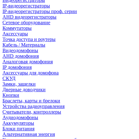
Видеорегистраторы
IP-видеорегистраторы
IP-видеорегистраторы проф. серии
AHD видеорегистраторы
Сетевое оборудование
Коммутаторы
Аксессуары
Точка доступа и роутеры
Кабель / Материалы
Видеодомофоны
AHD домофония
Аналоговая домофония
IP домофония
Аксессуары для домофона
СКУД
Замки, защелки
Дверные доводчики
Кнопки
Браслеты, карты и брелоки
Устройства радиоуправления
Считыватели, контроллеры
Аудиодомофоны
Аккумуляторы
Блоки питания
Альтернативная энергия