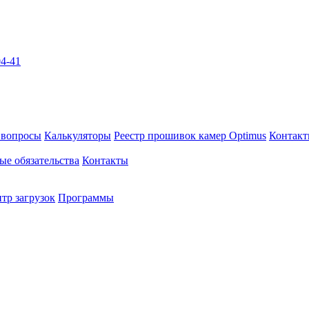
04-41
 вопросы
Калькуляторы
Реестр прошивок камер Optimus
Контак
ые обязательства
Контакты
тр загрузок
Программы