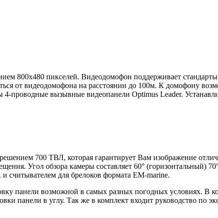
ением 800х480 пикселей. Видеодомофон поддерживает стандарт
аться от видеодомофона на расстоянии до 100м. К домофону воз
мы 4-проводные вызывные видеопанели Optimus Leader. Устанав
решением 700 ТВЛ, которая гарантирует Вам изображение отлич
вещения. Угол обзора камеры составляет 60° (горизонтальный) 7
 и считывателем для брелоков формата EM-marine.
ановку панели возможной в самых разных погодных условиях. В 
овки панели в углу. Так же в комплект входит руководство по э