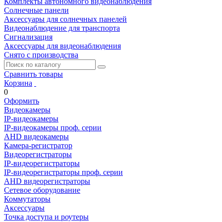
Комплекты автономного видеонаблюдения
Солнечные панели
Аксессуары для солнечных панелей
Видеонаблюдение для транспорта
Сигнализация
Аксессуары для видеонаблюдения
Снято с производства
Сравнить товары
Корзина
0
Оформить
Видеокамеры
IP-видеокамеры
IP-видеокамеры проф. серии
AHD видеокамеры
Камера-регистратор
Видеорегистраторы
IP-видеорегистраторы
IP-видеорегистраторы проф. серии
AHD видеорегистраторы
Сетевое оборудование
Коммутаторы
Аксессуары
Точка доступа и роутеры