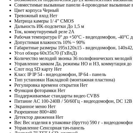
Совместимые вызывные панели
4-проводные вызывные в
Цвет корпуса
Черный
Тревожный вход
Нет
Матрица камеры
1/ 4” CMOS
Дальность ИК-подсветки
До 1,5 м
Ток, коммутируемый реле
2А
Рабочая температура
0° до +50°С - видеодомофон, -40°С д
Допустимая влажность
10% ~ 90%
Габаритные размеры
195x120x15 - видеодомофон, 140х42,8
Угол обзора
60х35х70 (ГxВxД)
Количество мелодий звонка
36 полифонических мелодий
Управление замком
Да, режимы НО и НЗ, коммутация до
Слот под SD карту
Нет
Класс IP
IP 54 - видеодомофон, IP 64 - панель
Тип установки
Накладной (монтажная пластина)
Регулировка времени открытия
Нет
Функция фоторамки
Нет
Поддерживаемые стандарты видео
CVBS
Питание
AC 100-240В / 50/60Гц - видеодомофон, DC 12В 
Экранное меню
Нет
Разрешение
800×480
Детектор движения
Нет
Вес
Вес изделия в упаковке (брутто) 590 г - видеодомофон,
Управление
Сенсорная тач-панель