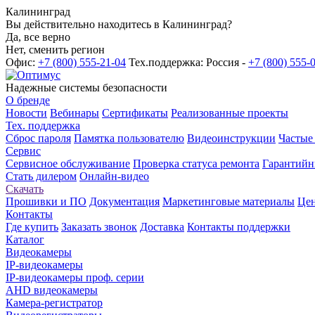
Калининград
Вы действительно находитесь в Калининград?
Да, все верно
Нет, сменить регион
Офис:
+7 (800) 555-21-04
Тех.поддержка: Россия -
+7 (800) 555-
Надежные системы безопасности
О бренде
Новости
Вебинары
Сертификаты
Реализованные проекты
Тех. поддержка
Сброс пароля
Памятка пользователю
Видеоинструкции
Частые
Сервис
Сервисное обслуживание
Проверка статуса ремонта
Гарантийн
Стать дилером
Онлайн-видео
Скачать
Прошивки и ПО
Документация
Маркетинговые материалы
Цен
Контакты
Где купить
Заказать звонок
Доставка
Контакты поддержки
Каталог
Видеокамеры
IP-видеокамеры
IP-видеокамеры проф. серии
AHD видеокамеры
Камера-регистратор