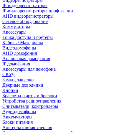
Видеорегистраторы
IP-видеорегистраторы
IP-видеорегистраторы проф. серии
AHD видеорегистраторы
Сетевое оборудование
Коммутаторы
Аксессуары
Точка доступа и роутеры
Кабель / Материалы
Видеодомофоны
AHD домофония
Аналоговая домофония
IP домофония
Аксессуары для домофона
СКУД
Замки, защелки
Дверные доводчики
Кнопки
Браслеты, карты и брелоки
Устройства радиоуправления
Считыватели, контроллеры
Аудиодомофоны
Аккумуляторы
Блоки питания
Альтернативная энергия