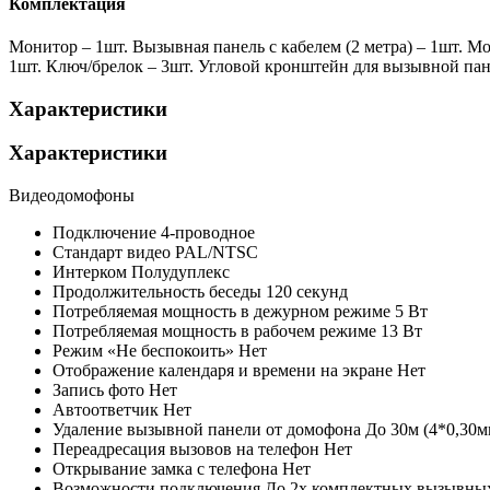
Комплектация
Монитор – 1шт. Вызывная панель с кабелем (2 метра) – 1шт. 
1шт. Ключ/брелок – 3шт. Угловой кронштейн для вызывной пан
Характеристики
Характеристики
Видеодомофоны
Подключение
4-проводное
Стандарт видео
PAL/NTSC
Интерком
Полудуплекс
Продолжительность беседы
120 секунд
Потребляемая мощность в дежурном режиме
5 Вт
Потребляемая мощность в рабочем режиме
13 Вт
Режим «Не беспокоить»
Нет
Отображение календаря и времени на экране
Нет
Запись фото
Нет
Автоответчик
Нет
Удаление вызывной панели от домофона
До 30м (4*0,30мм
Переадресация вызовов на телефон
Нет
Открывание замка с телефона
Нет
Возможности подключения
До 2х комплектных вызывных 