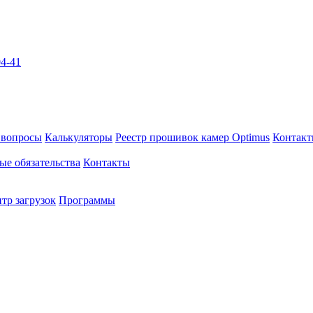
04-41
 вопросы
Калькуляторы
Реестр прошивок камер Optimus
Контак
ые обязательства
Контакты
тр загрузок
Программы