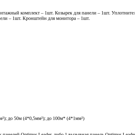
Монтажный комплект – 1шт. Козырек для панели – 1шт. Уплотнит
ели – 1шт. Кронштейн для монитора – 1шт.
²); до 50м (4*0,5мм²); до 100м* (4*1мм²)
панелей Optimus Leader, либо 1 вызывная панель Optimus Leader