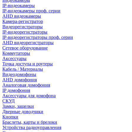
Видеокамеры
IP-видеокамеры
IP-видеокамеры проф. серии
AHD видеокамеры
Камера-регистратор
Видеорегистраторы
IP-видеорегистраторы
IP-видеорегистраторы проф. серии
AHD видеорегистраторы
Сетевое оборудование
Коммутаторы
Аксессуары
Точка доступа и роутеры
Кабель / Материалы
Видеодомофоны
AHD домофония
Аналоговая домофония
IP домофония
Аксессуары для домофона
СКУД
Замки, защелки
Дверные доводчики
Кнопки
Браслеты, карты и брелоки
Устройства радиоуправления