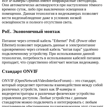
Все IP-камеры Optimus имеют инфракрасные светодиоды.
Они автоматически активируются при наступлении тёмного
времени суток, либо при выключении освещения в
помещении. Данная технология в видеокамерах позволяет
вести видеонаблюдение даже в условиях низкой
освещённости и полного отсутствия света.
PoE. Экономичный монтаж
Питание через сетевой кабель "Ethernet" PoE (Power other
Ethernet) позволяет передавать данные и электропитание
одновременно через сетевой кабель “витая пара” удалённо
подключенному устройству. При использовании данной
технологии, потребность в использовании кабелей питания
пропадает, что существенно облегчает монтаж видеокамер.
Стандарт ONVIF
ONVIF (OpenNetworkVideoInterfaceForum) – это стандарт,
который определяет протоколы взаимодействия между собой
различных устройств, таких как IP-камеры и
видеорегистраторы и различные физические устройства
управления доступом. Любые устройства с данным
стандартом можно подключить и интегрировать с любым
программным обеспечением поддерживающим этот стандарт.