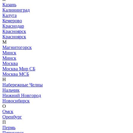
Казань
Калининград
Калуга
Кемерово
Краснодар
Красноярск
Красноярск
М
Магнитогорск
Минск
Минск
Москва
Москва Мир СБ
Москва МСБ
Н
Набережные Челны
Нальчик
Нижний Новгород
Новосибирск
О
Омск
Оренбург
П
Пермь
Пятигорск