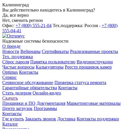
Калининград
Вы действительно находитесь в Калининград?
Да, все верно
Нет, сменить регион
Офис:
+7 (800) 555-21-04
Тех.поддержка: Россия -
+7 (800)
555-04-41
Надежные системы безопасности
О бренде
Новости
Вебинары
Сертификаты
Реализованные проекты
Тех. поддержка
Сброс пароля
Памятка пользователю
Видеоинструкции
Частые вопросы
Калькуляторы
Реестр прошивок камер
Optimus
Контакты
Сервис
Сервисное обслуживание
Проверка статуса ремонта
Гарантийные обязательства
Контакты
Стать дилером
Онлайн-видео
Скачать
Прошивки и ПО
Документация
Маркетинговые материалы
Центр загрузок
Программы
Контакты
Где купить
Заказать звонок
Доставка
Контакты поддержки
Каталог